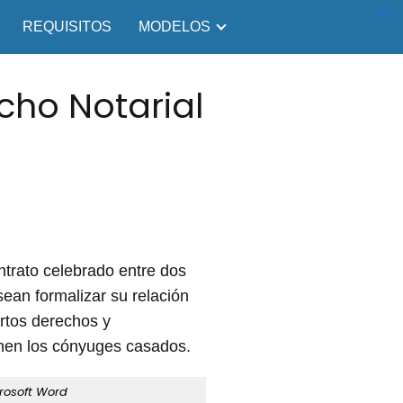
0%
REQUISITOS
MODELOS
cho Notarial
ntrato celebrado entre dos
ean formalizar su relación
ertos derechos y
ienen los cónyuges casados.
rosoft Word