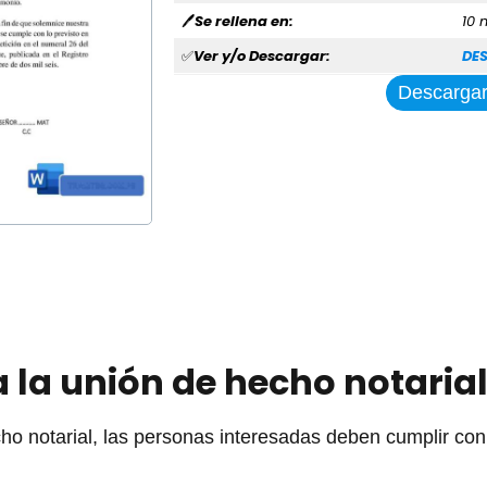
Se rellena en:
10 
🖊
Ver y/o Descargar:
DE
✅
Descarga
 la unión de hecho notaria
o notarial, las personas interesadas deben cumplir con l