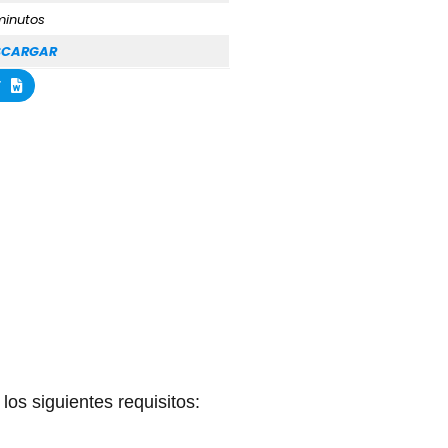
minutos
SCARGAR
r
l
os siguientes requisitos: