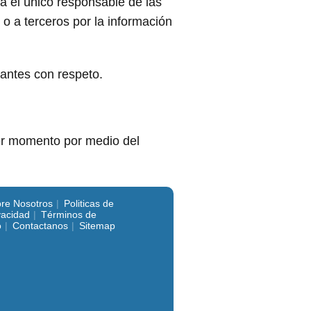
rá el único responsable de las
 o a terceros por la información
tantes con respeto.
ier momento por medio del
re Nosotros
Politicas de
vacidad
Términos de
o
Contactanos
Sitemap