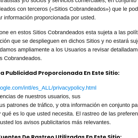
tratistas y/o socios y servicios comerciales, en conjunto
eados con terceros («Sitios Cobrandeados») que le podrá
lar información proporcionada por usted.
one en estos Sitios Cobrandeados esta sujeta a las polít
ón que se desplieguen en dichos Sitios y no estará suje
damos ampliamente a los Usuarios a revisar detalladamen
ios Cobrandeados.
La Publicidad Proporcionada En Este Sitio:
ogle.com/intl/es_ALL/privacypolicy.html
encias de nuestros usuarios, sus
sus patrones de tráfico, y otra información en conjunto 
 qué es lo que usted necesita. El rastreo de las prefere
usted los avisos publicitarios más relevantes.
uentes De Rastreo Utilizadas En Este Sitio: