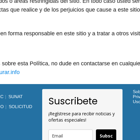
dos o áreas restringidas del sitio. En todo caso usted se
tas que realice y de los perjuicios que cause a este sitio
 forma responsable en este sitio y a tratar a otros visi
s sobre esta Política, no dude en contactarse en cualqu
rar.info
Sob
EC
SUNAT
Pri
Suscribete
Us
TO
SOLICITUD
¡Regístrese para recibir noticias y
ofertas especiales!
Subsc