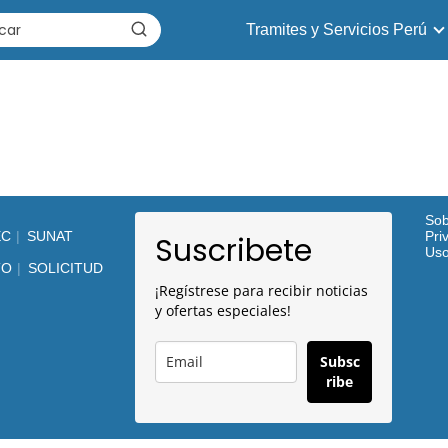
Tramites y Servicios Perú
Sob
EC
SUNAT
Pri
Suscribete
Us
TO
SOLICITUD
¡Regístrese para recibir noticias
y ofertas especiales!
Subsc
ribe