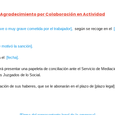
 Agradecimiento por Colaboración en Actividad
rave o muy grave cometida por el trabajador],
según se recoge en el
 motivó la sanción].
á el
[fecha].
odrá presentar una papeleta de conciliación ante el Servicio de Mediac
s Juzgados de lo Social.
ación de sus haberes, que se le abonarán en el plazo de [plazo legal]
[Firma del representante legal de la empresa]