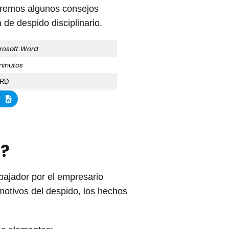
daremos algunos consejos
 de despido disciplinario.
rosoft Word
minutos
RD
r
o?
abajador por el empresario
 motivos del despido, los hechos