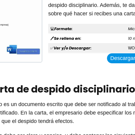
despido disciplinario. Además, te 
sobre qué hacer si recibes una carta
Formato:
Mic
💻
Se rellena en:
10 
🖊
Ver y/o Descargar:
✅
WO
Descarga
rta de despido disciplinari
io es un documento escrito que debe ser notificado al tr
ificado. En la carta, el empresario debe especificar los
la que el despido tendrá efectos.