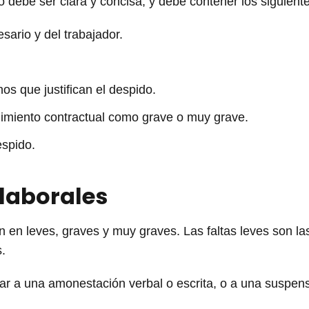
io debe ser clara y concisa, y debe contener los siguien
esario y del trabajador.
os que justifican el despido.
plimiento contractual como grave o muy grave.
espido.
 laborales
can en leves, graves y muy graves. Las faltas leves son l
.
gar a una amonestación verbal o escrita, o a una suspen