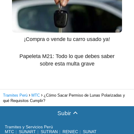
¡Compra o vende tu carro usado ya!
Papeleta M21: Todo lo que debes saber
sobre esta multa grave
Tramites Perú
MTC
¿Cómo Sacar Permiso de Lunas Polarizadas y
qué Requisitos Cumplir?
Subir
Tramites y Servicios Perú
MTC
SUNART
SUTRAN
RENIEC
SUNAT